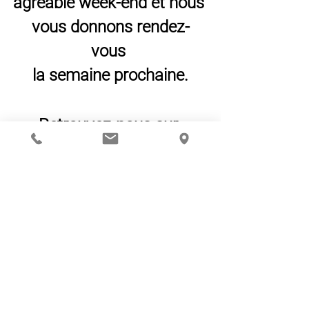
agréable week-end et nous 
vous donnons rendez-
vous 
la semaine prochaine.
Retrouvez-nous sur 
Instagram et Facebook 
pour suivre de plus près 
nos aventures.
L'équipe du Château de 
Chantegrive...