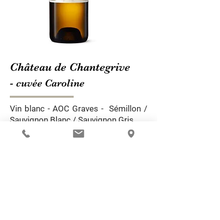
Château de Chantegrive
-
cuvée Caroline
Vin blanc - AOC Graves - Sémillon /
Sauvignon Blanc / Sauvignon Gris
Créée en 1988, elle fût l'un des
premiers blanc Bordelais élevé à
la
bourguignonne : sur lies fines, en
barriques de 225L et bâtonnée
régulièrement. Elle est fraîche
et raffinée, aux arômes délicats de
pêche blanche, chèvrefeuille