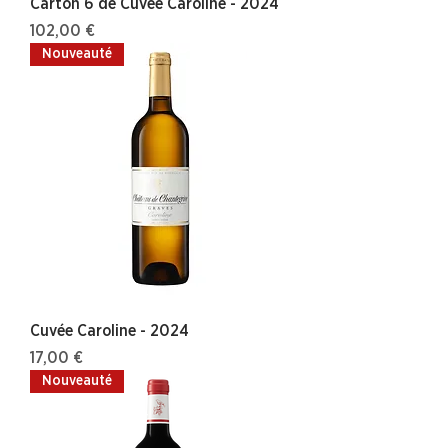
Carton 6 de Cuvée Caroline - 2024
Prix
102,00 €
Nouveauté
Cuvée Caroline - 2024
Prix
17,00 €
Nouveauté