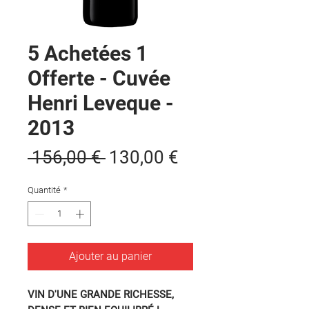
5 Achetées 1
Offerte - Cuvée
Henri Leveque -
2013
Prix
Prix
 156,00 € 
130,00 €
original
promotionnel
Quantité
*
Ajouter au panier
VIN D'UNE GRANDE RICHESSE,