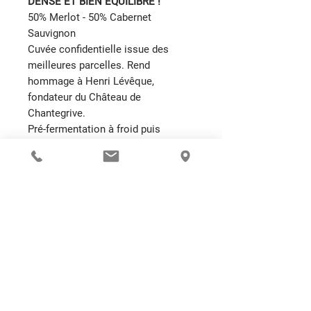
DENSE ET BIEN EQUILIBRÉ !
50% Merlot - 50% Cabernet
Sauvignon
Cuvée confidentielle issue des
meilleures parcelles. Rend
hommage à Henri Lévêque,
fondateur du Château de
Chantegrive.
Pré-fermentation à froid puis
fermentation alcoolique en cuves
inox thermorégulées.
Fermentation malolactique en
barriques de chêne français 100%
neuves. Élevage en barriques
pendant 15 mois.
Se déguste entre 17° et 18°, à
conserver.
DETAILS DE L'ARTICLE