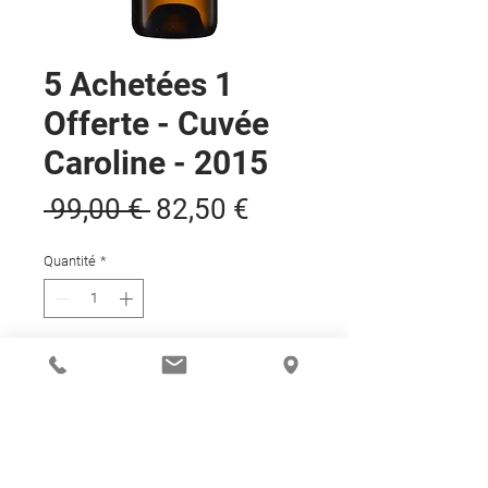
5 Achetées 1
Offerte - Cuvée
Caroline - 2015
Prix
Prix
 99,00 € 
82,50 €
original
promotionnel
Quantité
*
Ajouter au panier
DETAILS DE L'ARTICLE
ENTRE ÉLÉGANCE ET GOURMANDISE